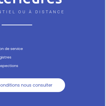
NTIEL OU À DISTANCE
on de service
gistres
nspections
 conditions nous consulter