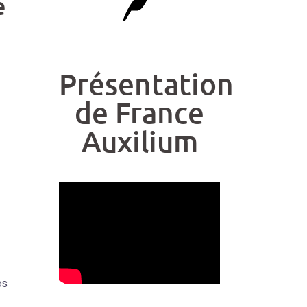
e
Présentation
de France
Auxilium
és