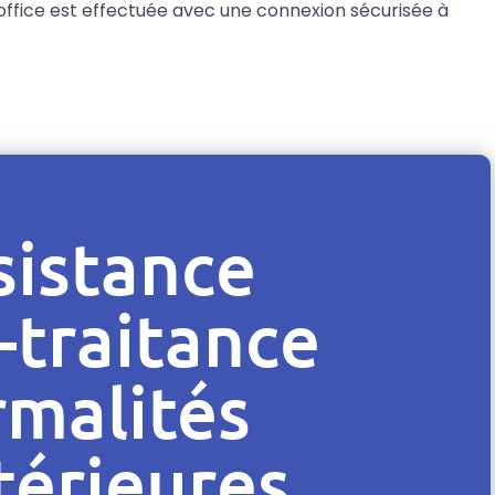
 office est effectuée avec une connexion sécurisée à
sistance
-traitance
rmalités
térieures